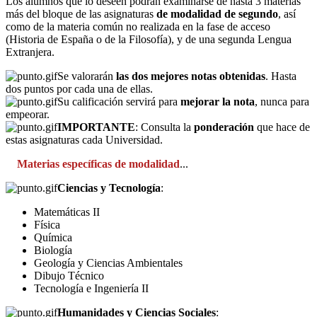
Los alumnos que lo deseen podrán examinarse de hasta 3 materias
más del bloque de las asignaturas
de modalidad de segundo
, así
como de la materia común no realizada en la fase de acceso
(Historia de España o de la Filosofía), y de una segunda Lengua
Extranjera.
Se valorarán
las dos mejores notas obtenidas
. Hasta
dos puntos por cada una de ellas.
Su calificación servirá para
mejorar la nota
, nunca para
empeorar.
IMPORTANTE
: Consulta la
ponderación
que hace de
estas asignaturas cada Universidad.
Materias específicas de modalidad
...
Ciencias y Tecnología
:
Matemáticas II
Física
Química
Biología
Geología y Ciencias Ambientales
Dibujo Técnico
Tecnología e Ingeniería II
Humanidades y Ciencias Sociales
: