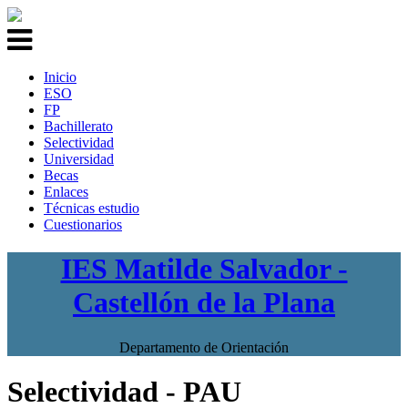
Inicio
ESO
FP
Bachillerato
Selectividad
Universidad
Becas
Enlaces
Técnicas estudio
Cuestionarios
IES Matilde Salvador -
Castellón de la Plana
Departamento de Orientación
Selectividad - PAU