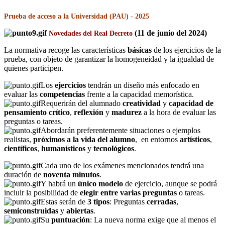
Prueba de acceso a la Universidad (PAU) - 2025
(11 de junio del 2024)
Novedades del Real Decreto
La normativa recoge las características
básicas
de los ejercicios de la
prueba, con objeto de garantizar la homogeneidad y la igualdad de
quienes participen.
Los
ejercicios
tendrán un diseño más enfocado en
evaluar las
competencias
frente a la capacidad memorística.
Requerirán del alumnado
creatividad
y
capacidad de
pensamiento crítico
,
reflexión
y
madurez
a la hora de evaluar las
preguntas o tareas.
Abordarán preferentemente situaciones o ejemplos
realistas,
próximos a la vida del alumno
, en entornos
artísticos
,
científicos
,
humanísticos
y
tecnológicos
.
Cada uno de los exámenes mencionados tendrá una
duración de
noventa minutos
.
Y habrá un
único modelo
de ejercicio, aunque se podrá
incluir la posibilidad de
elegir entre varias preguntas
o tareas.
Estas serán de
3 tipos
: Preguntas
cerradas
,
semiconstruidas
y
abiertas
.
Su
puntuación
: La nueva norma exige que al menos el