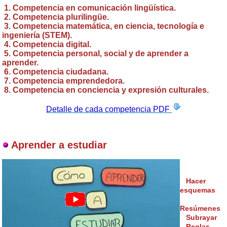
1. Competencia en comunicación lingüística.
2.
Competencia
plurilingüe.
3.
Competencia
matemática, en ciencia, tecnología e
ingeniería (STEM).
4.
Competencia
digital.
5.
Competencia
personal, social y de aprender a
aprender.
6.
Competencia
ciudadana.
7.
Competencia
emprendedora.
8.
Competencia
en conciencia y expresión culturales.
Detalle de cada competencia PDF
Aprender a estudiar
Hacer
esquemas
Resúmenes
Subrayar
Reglas