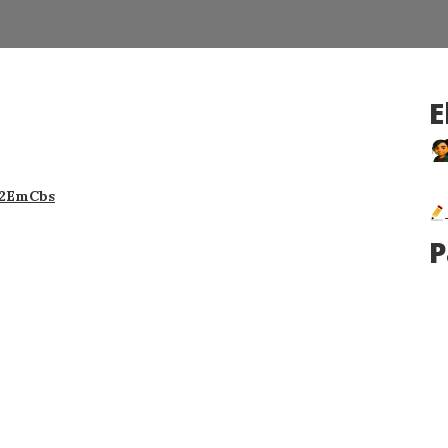
E
i2EmCbs
P