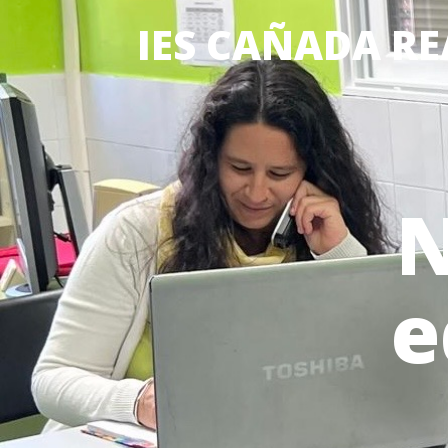
IES CAÑADA RE
N
e