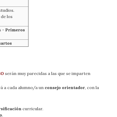
studios.
 de los
s -
Primeros
uartos
ESO
serán muy parecidas a las que se imparten
rá a cada alumno/a un
consejo orientador
, con la
rsificación
curricular.
o
.