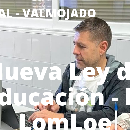
AL - VALMOJADO
ueva Ley 
ducación - 
LomLoe