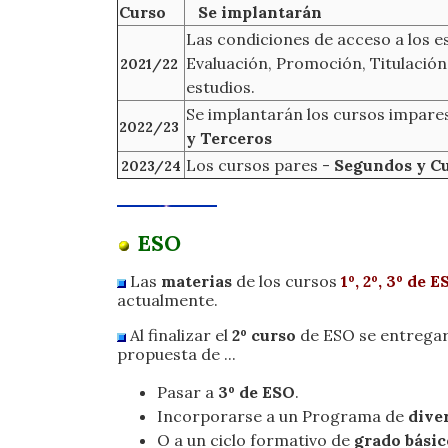
Curso
Se implantarán
Las condiciones de acceso a los e
Evaluación, Promoción, Titulación
2021/22
estudios.
Se implantarán los cursos impare
2022/23
y Terceros
Los cursos pares -
Segundos y C
2023/24
ESO
Las
materias
de los cursos
1º, 2º, 3º de 
actualmente.
Al finalizar el
2º curso
de ESO se entrega
propuesta de ...
Pasar a
3º de ESO
.
Incorporarse a un Programa de
dive
O a un ciclo formativo de
grado básic