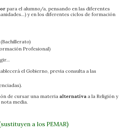
dor
para el alumno/a, pensando en las diferentes
nidades...) y en los diferentes ciclos de formación
Bachillerato)
Formación Profesional)
ir...
blecerá el Gobierno, previa consulta a las
enciadas).
ación de cursar una materia
alternativa
a la Religión y
a nota media.
(
)
sustituyen a
los PEMAR