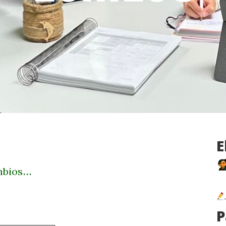
E
...
mbios
P