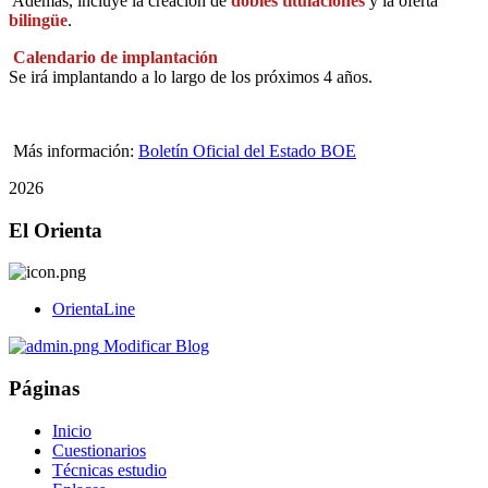
Además, incluye la creación de
dobles titulaciones
y la oferta
bilingüe
.
Calendario de implantación
Se irá implantando a lo largo de los próximos 4 años.
Más información:
Boletín Oficial del Estado BOE
2026
El Orienta
OrientaLine
Modificar Blog
Páginas
Inicio
Cuestionarios
Técnicas estudio