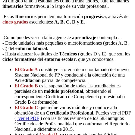
va dirigido tanto a estudiantes como a trabajadores, para facilitarles
itinerarios
formativos, a lo largo de su vida profesional.
Estos
Itinerarios
permiten una formación
progresiva
, a través de
cinco grados
ascendentes
: A, B, C, D y E
.
Como puedes ver en la imagen este
aprendizaje
contempla ...
- Desde unidades más pequeñas o microformaciones (grados A, B,
C) del
entorno laboral
.
- Hasta alcanzar los títulos de
Técnicos
(grados D y E), que son los
ciclos formativos
del
entorno escolar
, que ya conocemos.
El Grado A
constituye la oferta de menor tamaño del nuevo
Sistema Nacional de FP y conducirá a la obtención de una
Acreditación
parcial de competencia.
El Grado B
es la superación de todas las acreditaciones
parciales de un
módulo profesional
, obteniendo el
correspondiente Certificado de Competencia profesional o
Grado B de formación.
El Grado C
que reúne varios módulos y conduce a la
obtención de un
Certificado Profesional
. Puedes ver el PDF
(
ver el PDF
) con las fichas resumen de los 583 antiguos
Certificados de Profesionalidad que conforman el Repertorio
Nacional, a diciembre de 2015.
En cuanto al
Grado D
, se corresponde con los
Ciclos