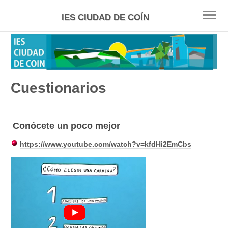
IES CIUDAD DE COÍN
INICIO
ESO
Cuestionarios
FP
BACHILLERATO
Conócete un poco mejor
SELECTIVIDAD
https://www.youtube.com/watch?v=kfdHi2EmCbs
UNIVERSIDAD
BECAS
ENLACES
TÉCNICAS ESTUDIO