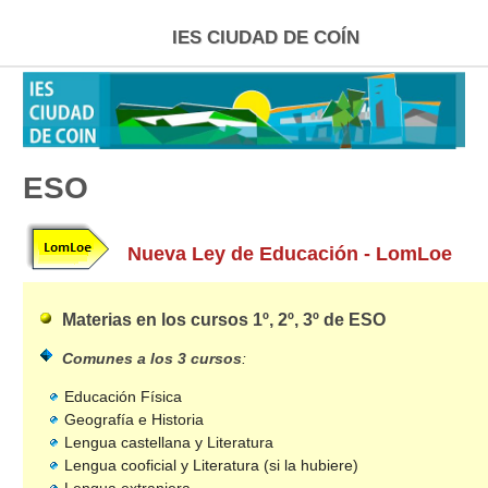
IES CIUDAD DE COÍN
INICIO
ESO
ESO
FP
BACHILLERATO
Nueva Ley de Educación - LomLoe
SELECTIVIDAD
Materias en los cursos 1º, 2º, 3º de ESO
UNIVERSIDAD
Comunes a los 3 cursos
:
BECAS
Educación Física
Geografía e Historia
ENLACES
Lengua castellana y Literatura
Lengua cooficial y Literatura (si la hubiere)
TÉCNICAS ESTUDIO
Lengua extranjera