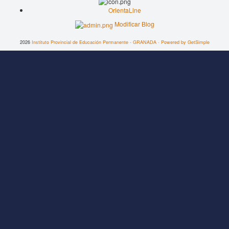
OrientaLine
Modificar Blog
2026
Instituto Provincial de Educación Permanente - GRANADA
·
Powered by GetSimple