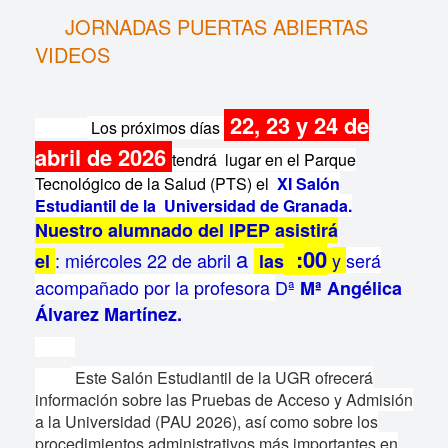
JORNADAS PUERTAS ABIERTAS
VIDEOS
22, 23 y 24 de
Los próximos días
abril de 2026
tendrá lugar en el Parque
Tecnológico de la Salud (PTS) el
XI Salón
Estudiantil de la
Universidad de Granada.
Nuestro alumnado del IPEP asistirá
a
:00
: miércoles 22 de abril
y
será
el
las
acompañado por la profesora
Dª
Mª Angélica
Álvarez Martínez.
Este Salón Estudiantil de la UGR ofrecerá
información sobre las Pruebas de Acceso y Admisión
a la Universidad (PAU 2026), así como sobre los
procedimientos administrativos más importantes en