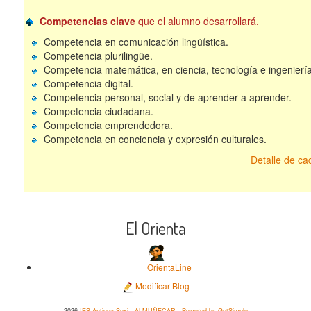
Competencias clave
que el alumno desarrollará.
Competencia en comunicación lingüística.
Competencia plurilingüe.
Competencia matemática, en ciencia, tecnología e ingenierí
Competencia digital.
Competencia personal, social y de aprender a aprender.
Competencia ciudadana.
Competencia emprendedora.
Competencia en conciencia y expresión culturales.
Detalle de c
El Orienta
OrientaLine
Modificar Blog
2026
IES Antigua Sexi - ALMUÑECAR
·
Powered by GetSimple