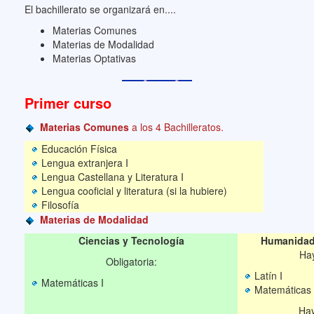
El bachillerato se organizará en....
Materias Comunes
Materias de Modalidad
Materias Optativas
Primer curso
Materias Comunes
a los 4 Bachilleratos.
Educación Física
Lengua extranjera I
Lengua Castellana y Literatura I
Lengua cooficial y literatura (si la hubiere)
Filosofía
Materias de Modalidad
Ciencias y Tecnología
Humanidade
Hay
Obligatoria:
Latín I
Matemáticas I
Matemáticas 
Hay