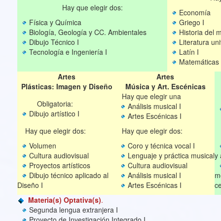
Hay que elegir dos:
Economía
Física y Química
Griego I
Biología, Geología y CC. Ambientales
Historia del
Dibujo Técnico I
Literatura un
Tecnología e Ingeniería I
Latín I
Matemáticas 
Artes
Artes
Plásticas: Imagen y Diseño
Música y Art. Escénicas
Hay que elegir una
Obligatoria:
Análisis musical I
Dibujo artístico I
Artes Escénicas I
Hay que elegir dos:
Hay que elegir dos:
H
Volumen
Coro y técnica vocal I
Cultura audiovisual
Lenguaje y práctica musical
y 
Proyectos artísticos
Cultura audiovisual
Dibujo técnico aplicado al
Análisis musical I
mo
Diseño I
Artes Escénicas I
c
Materia(s) Optativa(s)
.
Segunda lengua extranjera I
Proyecto de Investigación Integrado I