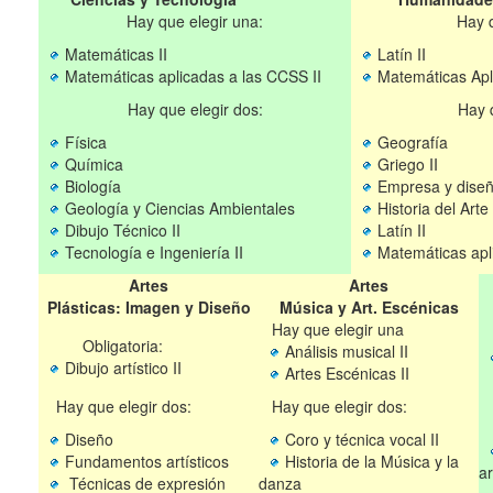
Hay que elegir una:
Hay q
Matemáticas II
Latín II
Matemáticas aplicadas a las CCSS II
Matemáticas Apl
Hay que elegir dos:
Hay q
Física
Geografía
Química
Griego
Biología
Empresa y diseñ
Geología y Ciencias Ambientales
Historia del Arte
Dibujo Técnico II
Latín II
Tecnología e Ingeniería II
Matemáticas apl
Artes
Artes
Plásticas: Imagen y Diseño
Música y Art. Escénicas
Hay que elegir una
Obligatoria:
Análisis musical II
Dibujo artístico II
Artes Escénicas II
Hay que elegir dos:
Hay que elegir dos:
H
Diseño
Coro y técnica vocal II
Fundamentos artísticos
Historia de la Música y la
ar
Técnicas de expresión
danza