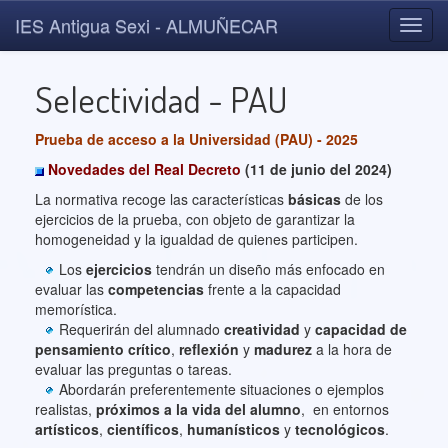
IES Antigua Sexi - ALMUÑECAR
Toggl
navig
Selectividad - PAU
Prueba de acceso a la Universidad (PAU) - 2025
Novedades del Real Decreto
(11 de junio del 2024)
La normativa recoge las características
básicas
de los
ejercicios de la prueba, con objeto de garantizar la
homogeneidad y la igualdad de quienes participen.
Los
ejercicios
tendrán un diseño más enfocado en
evaluar las
competencias
frente a la capacidad
memorística.
Requerirán del alumnado
creatividad
y
capacidad de
pensamiento crítico
,
reflexión
y
madurez
a la hora de
evaluar las preguntas o tareas.
Abordarán preferentemente situaciones o ejemplos
realistas,
próximos a la vida del alumno
, en entornos
artísticos
,
científicos
,
humanísticos
y
tecnológicos
.