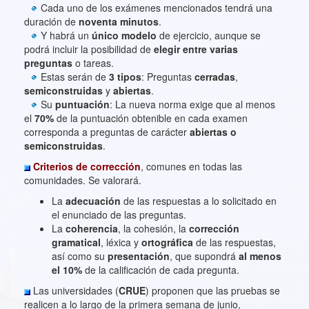
Cada uno de los exámenes mencionados tendrá una
duración de
noventa minutos
.
Y habrá un
único modelo
de ejercicio, aunque se
podrá incluir la posibilidad de
elegir entre varias
preguntas
o tareas.
Estas serán de
3 tipos
: Preguntas
cerradas
,
semiconstruidas
y
abiertas
.
Su
puntuación
: La nueva norma exige que al menos
el
70%
de la puntuación obtenible en cada examen
corresponda a preguntas de carácter
abiertas o
semiconstruidas
.
Criterios de corrección
, comunes en todas las
comunidades. Se valorará.
La
adecuación
de las respuestas a lo solicitado en
el enunciado de las preguntas.
La
coherencia
, la cohesión, la
corrección
gramatical
, léxica y
ortográfica
de las respuestas,
así como su
presentación
, que supondrá
al menos
el 10%
de la calificación de cada pregunta.
Las universidades (
CRUE
) proponen que las pruebas se
realicen a lo largo de la primera semana de junio,