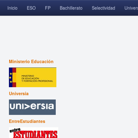
Inicio
ESO
FP
Bachillerato
Selectividad
Univer
Ministerio Educación
Universia
EntreEstudiantes