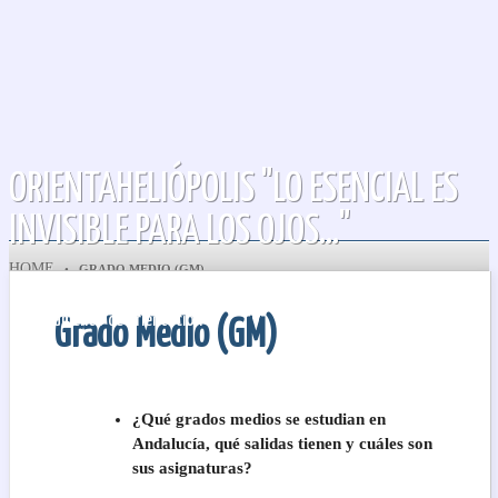
ORIENTAHELIÓPOLIS "LO ESENCIAL ES
INVISIBLE PARA LOS OJOS..."
HOME
•
GRADO MEDIO (GM)
Departamento de Orientación
Grado Medio (GM)
¿Qué grados medios se estudian en
Andalucía, qué salidas tienen y cuáles son
sus asignaturas?