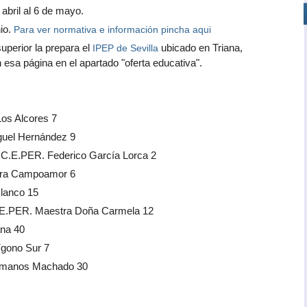
 abril al 6 de mayo.
io.
Para ver normativa e información pincha aqui
perior la prepara el
ubicado en Triana,
IPEP de Sevilla
 esa página en el apartado "oferta educativa".
os Alcores 7
guel Hernández 9
 C.E.PER. Federico García Lorca 2
ara Campoamor 6
Blanco 15
C.E.PER. Maestra Doña Carmela 12
ana 40
ígono Sur 7
ermanos Machado 30