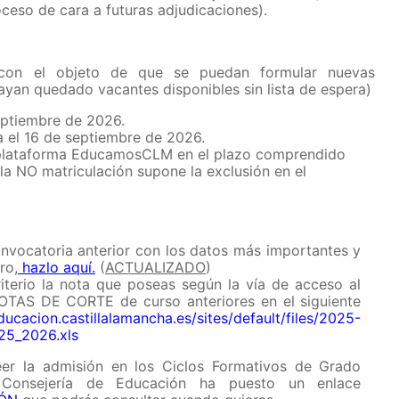
oceso de cara a futuras adjudicaciones).
 con el objeto de que se puedan formular nuevas
ayan quedado vacantes disponibles sin lista de espera)
septiembre de 2026.
a el 16 de septiembre de 2026.
a plataforma EducamosCLM en el plazo comprendido
(la NO matriculación supone la exclusión en el
onvocatoria anterior con los datos más importantes y
ro,
hazlo aquí.
(
ACTUALIZADO
)
iterio la nota que poseas según la vía de acceso al
 NOTAS DE CORTE de curso anteriores en el siguiente
ducacion.castillalamancha.es/sites/default/files/2025-
5_2026.xls
eer la admisión en los Ciclos Formativos de Grado
la Consejería de Educación ha puesto un enlace