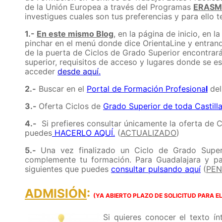
de la Unión Europea a través del Programas
ERASM
investigues cuales son tus preferencias y para ello t
1.-
En este mismo Blog
, en la página de inicio, en 
pinchar en el menú donde dice OrientaLine y entrand
de la puerta de Ciclos de Grado Superior encontrar
superior, requisitos de acceso y lugares donde se 
acceder
desde aquí.
2.-
Buscar en el
Portal de Formación Profesiona
l
del
3.-
Oferta Ciclos de
Grado Superior de toda Castill
4.-
Si prefieres consultar únicamente la oferta de 
puedes
HACERLO AQUÍ
.
(
ACTUALIZADO
)
5.-
Una vez finalizado un Ciclo de Grado Superi
complemente tu formación. Para Guadalajara y para
siguientes que puedes
consultar pulsando aquí
(
PEN
ADMISIÓN
:
(YA ABIERTO PLAZO DE SOLICITUD PARA E
Si quieres conocer el texto í