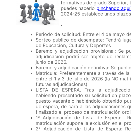
formativos de grado Superior, 
puedes hacerlo
pinchando aquí
2024-25 establece unos plazos 
.
Periodo de solicitud: Entre el 4 de mayo de
Sorteo público de desempate: Tendrá lugar
de Educación, Cultura y Deportes
Baremo y adjudicación provisional: Se p
adjudicación podrá ser objeto de reclam
junio de 2026.
Baremo y adjudicación definitiva: Se publi
Matrícula: Preferentemente a través de 
entre el 1 y 3 de julio de 2026 (la NO mat
futuras adjudicaciones).
LISTA DE ESPERA. Tras la adjudicación 
habiendo presentado su solicitud en plazo
puesto vacante o habiéndolo obtenido pue
de espera, de cara a las adjudicaciones q
finalizado el proceso de matriculación ord
1ª Adjudicación de Lista de Espera: R
matriculación supone la exclusión en el pr
2ª Adjudicación de Lista de Espera: R