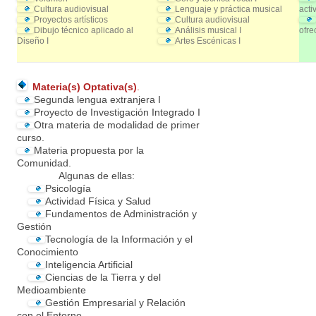
Cultura audiovisual
Lenguaje y práctica musical
acti
Proyectos artísticos
Cultura audiovisual
Dibujo técnico aplicado al
Análisis musical I
ofre
Diseño I
Artes Escénicas I
Materia(s) Optativa(s)
.
Segunda lengua extranjera I
Proyecto de Investigación Integrado I
Otra materia de modalidad de primer
curso.
Materia propuesta por la
Comunidad.
Algunas de ellas:
Psicología
Actividad Física y Salud
Fundamentos de Administración y
Gestión
Tecnología de la Información y el
Conocimiento
Inteligencia Artificial
Ciencias de la Tierra y del
Medioambiente
Gestión Empresarial y Relación
con el Entorno