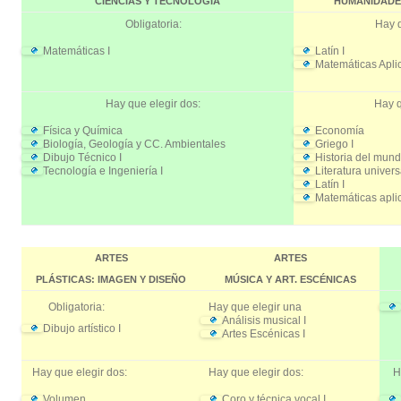
CIENCIAS Y TECNOLOGÍA
HUMANIDADES
Obligatoria:
Hay q
Matemáticas I
Latín I
Matemáticas Apli
Hay que elegir dos:
Hay q
Física y Química
Economía
Biología, Geología y CC. Ambientales
Griego I
Dibujo Técnico I
Historia del mun
Tecnología e Ingeniería I
Literatura univers
Latín I
Matemáticas apli
ARTES
ARTES
PLÁSTICAS: IMAGEN Y DISEÑO
MÚSICA Y ART. ESCÉNICAS
Obligatoria:
Hay que elegir una
Análisis musical I
Dibujo artístico I
Artes Escénicas I
Hay que elegir dos:
Hay que elegir dos:
Hay
Volumen
Coro y técnica vocal I