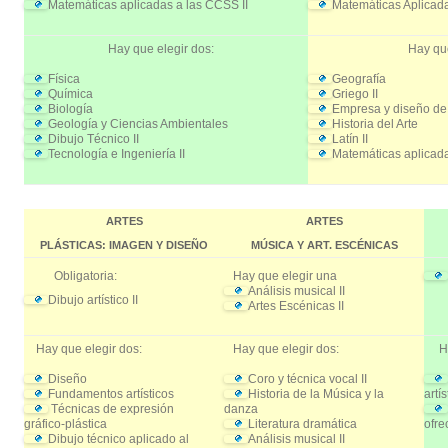
Matemáticas aplicadas a las CCSS II
Matemáticas Aplicada
Hay que elegir dos:
Hay que
Física
Geografía
Química
Griego II
Biología
Empresa y diseño de
Geología y Ciencias Ambientales
Historia del Arte
Dibujo Técnico II
Latín II
Tecnología e Ingeniería II
Matemáticas aplicada
ARTES
ARTES
PLÁSTICAS: IMAGEN Y DISEÑO
MÚSICA Y ART. ESCÉNICAS
Obligatoria:
Hay que elegir una
Análisis musical II
Dibujo artístico II
Artes Escénicas II
Hay que elegir dos:
Hay que elegir dos:
Hay
Diseño
Coro y técnica vocal II
Fundamentos artísticos
Historia de la Música y la
artís
Técnicas de expresión
danza
gráfico-plástica
Literatura dramática
ofre
Dibujo técnico aplicado al
Análisis musical II