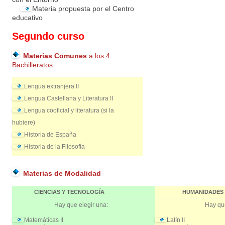
Materia propuesta por el Centro
educativo
Segundo curso
Materias Comunes
a los 4
Bachilleratos.
Lengua extranjera II
Lengua Castellana y Literatura II
Lengua cooficial y literatura (si la
hubiere)
Historia de España
Historia de la Filosofía
Materias de Modalidad
CIENCIAS Y TECNOLOGÍA
HUMANIDADES 
Hay que elegir una:
Hay que
Matemáticas II
Latín II