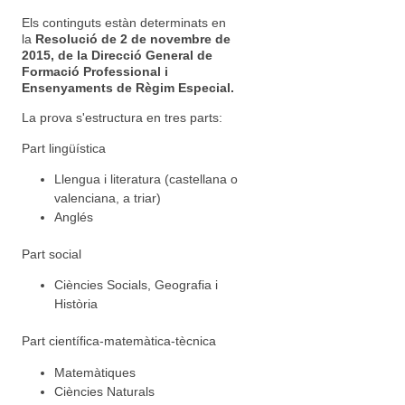
Els continguts estàn determinats en
la
Resolució de 2 de novembre de
2015, de la Direcció General de
Formació Professional i
Ensenyaments de Règim Especial.
La prova s'estructura en tres parts:
Part lingüística
Llengua i literatura (castellana o
valenciana, a triar)
Anglés
Part social
Ciències Socials, Geografia i
Història
Part científica-matemàtica-tècnica
Matemàtiques
Ciències Naturals