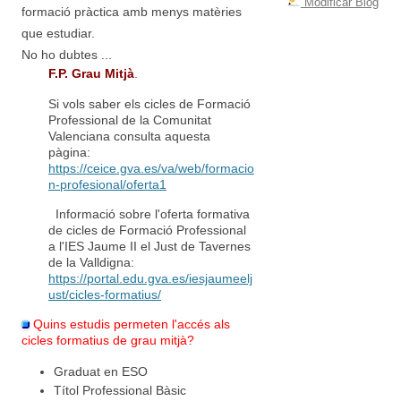
Modificar Blog
formació pràctica amb menys matèries
que estudiar.
No ho dubtes ...
F.P. Grau Mitjà
.
Si vols saber els cicles de Formació
Professional de la Comunitat
Valenciana consulta aquesta
pàgina:
https://ceice.gva.es/va/web/formacio
n-profesional/oferta1
Informació sobre l'oferta formativa
de cicles de Formació Professional
a l'IES Jaume II el Just de Tavernes
de la Valldigna:
https://portal.edu.gva.es/iesjaumeelj
ust/cicles-formatius/
Quins estudis permeten l'accés als
cicles formatius de grau mitjà?
Graduat en ESO
Títol Professional Bàsic