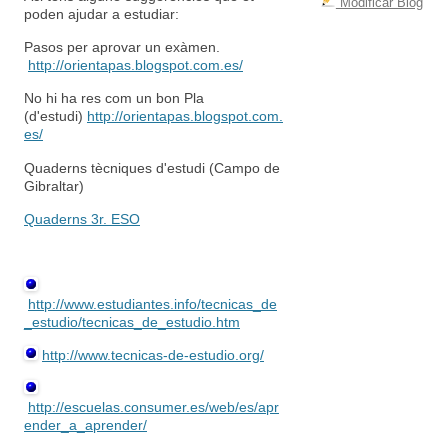
Modificar Blog
poden ajudar a estudiar:
Pasos per aprovar un exàmen.
http://orientapas.blogspot.com.es/
No hi ha res com un bon Pla
(d'estudi)
http://orientapas.blogspot.com.
es/
Quaderns tècniques d'estudi (Campo de
Gibraltar)
Quaderns 3r. ESO
http://www.estudiantes.info/tecnicas_de
_estudio/tecnicas_de_estudio.htm
http://www.tecnicas-de-estudio.org/
http://escuelas.consumer.es/web/es/apr
ender_a_aprender/