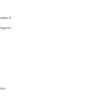
:
iales II
de negocio
s
tica
I