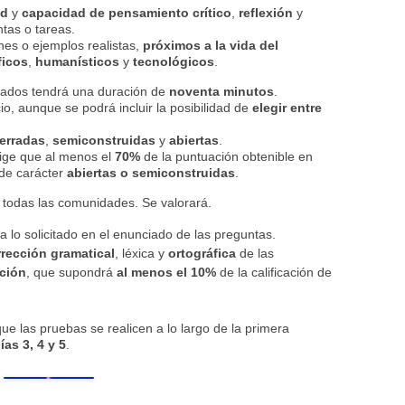
ad
y
capacidad de pensamiento crítico
,
reflexión
y
ntas o tareas.
es o ejemplos realistas,
próximos a la vida del
ficos
,
humanísticos
y
tecnológicos
.
ados tendrá una duración de
noventa minutos
.
io, aunque se podrá incluir la posibilidad de
elegir entre
erradas
,
semiconstruidas
y
abiertas
.
ige que al menos el
70%
de la puntuación obtenible en
de carácter
abiertas o semiconstruidas
.
todas las comunidades. Se valorará.
a lo solicitado en el enunciado de las preguntas.
rrección gramatical
, léxica y
ortográfica
de las
ción
, que supondrá
al menos el 10%
de la calificación de
ue las pruebas se realicen a lo largo de la primera
ías 3, 4 y 5
.