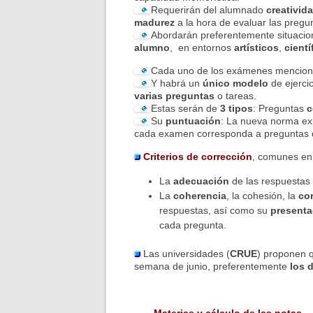
Requerirán del alumnado
creativid
madurez
a la hora de evaluar las pregu
Abordarán preferentemente situacion
alumno
, en entornos
artísticos
,
cientí
Cada uno de los exámenes mencion
Y habrá un
único modelo
de ejercic
varias preguntas
o tareas.
Estas serán de
3 tipos
: Preguntas
c
Su
puntuación
: La nueva norma ex
cada examen corresponda a preguntas 
Criterios de corrección
, comunes en 
La
adecuación
de las respuestas 
La
coherencia
, la cohesión, la
co
respuestas, así como su
presenta
cada pregunta.
Las universidades (
CRUE
) proponen q
semana de junio, preferentemente
los d
Materias y cálculo de las notas