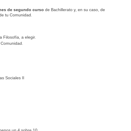
unes
de segundo curso
de Bachillerato y, en su caso, de
a de tu Comunidad.
 Filosofía, a elegir.
tu Comunidad.
as Sociales II
menos un 4 sobre 10.