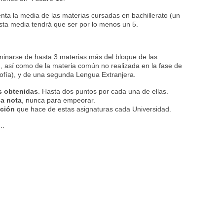
enta la media de las materias cursadas en bachillerato (un
sta media tendrá que ser por lo menos un 5.
inarse de hasta 3 materias más del bloque de las
o
, así como de la materia común no realizada en la fase de
sofía), y de una segunda Lengua Extranjera.
s obtenidas
. Hasta dos puntos por cada una de ellas.
la nota
, nunca para empeorar.
ción
que hace de estas asignaturas cada Universidad.
...
ntales