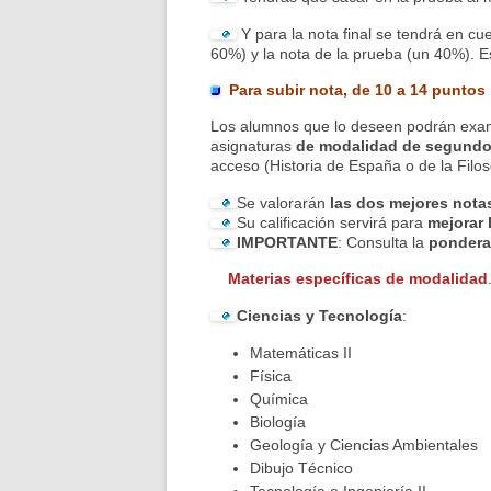
Y para la nota final se tendrá en cu
60%) y la nota de la prueba (un 40%). E
Para subir nota, de 10 a 14 puntos
Los alumnos que lo deseen podrán exam
asignaturas
de modalidad de segund
acceso (Historia de España o de la Filo
Se valorarán
las dos mejores nota
Su calificación servirá para
mejorar 
IMPORTANTE
: Consulta la
pondera
Materias específicas de modalidad
Ciencias y Tecnología
:
Matemáticas II
Física
Química
Biología
Geología y Ciencias Ambie
Dibujo Técnico
Tecnología e Ingeniería II