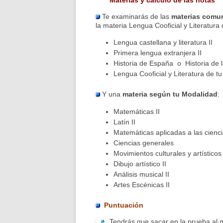
Te examinarás de las
materias com
la materia Lengua Cooficial y Literatur
Lengua castellana y literatura II
Primera lengua extranjera II
Historia de España o Historia de la
Lengua Cooficial y Literatura de 
Y una
materia según tu Modalidad
:
Matemáticas II
Latín II
Matemáticas aplicadas a las cienci
Ciencias generales
Movimientos culturales y artísticos
Dibujo artístico II
Análisis musical II
Artes Escénicas II
Puntuación
Tendrás que sacar en la prueba al 