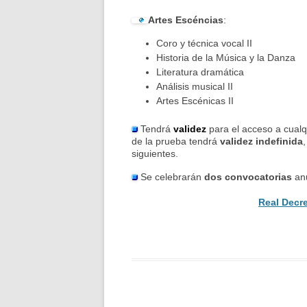
Artes Escéncias
:
Coro y técnica vocal II
Historia de la Música y la Danza
Literatura dramática
Análisis musical II
Artes Escénicas II
Tendrá
validez
para el acceso a cualq
de la prueba tendrá
validez indefinida
siguientes.
Se celebrarán
dos convocatorias
anu
Real Decr