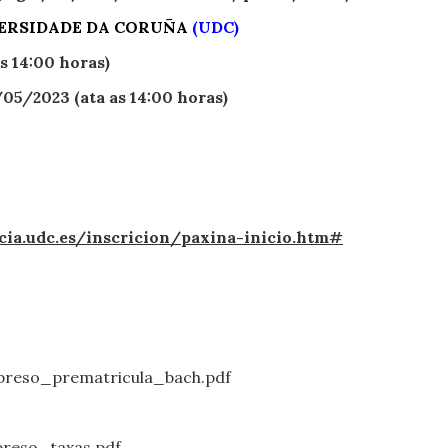
VERSIDADE DA CORUÑA
(UDC)
s 14:00 horas)
05/2023 (ata as 14:00 horas)
icia.udc.es/inscricion/paxina-inicio.htm#
reso_prematricula_bach.pdf
reso_taxas.pdf