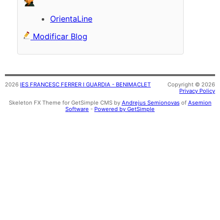
OrientaLine
Modificar Blog
2026
IES FRANCESC FERRER I GUARDIA - BENIMACLET
Copyright © 2026
Privacy Policy
Skeleton FX Theme for GetSimple CMS by
Andrejus Semionovas
of
Asemion
Software
-
Powered by GetSimple